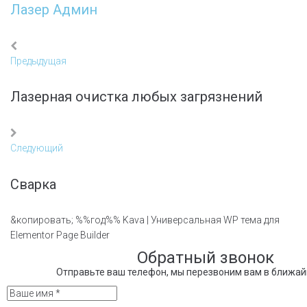
Лазер Админ
Навигация
Предыдущая
Предыдущая
по
записям
Лазерная очистка любых загрязнений
Следующий
Следующий
Сварка
&копировать; %%год%% Kava | Универсальная WP тема для
Elementor Page Builder
Обратный звонок
Отправьте ваш телефон, мы перезвоним вам в ближа